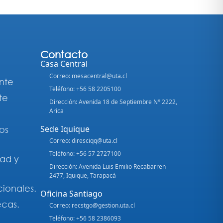
Contacto
Casa Central
Correo: mesacentral@uta.cl
nte
Teléfono: +56 58 2205100
te
Dirección: Avenida 18 de Septiembre N° 2222,
Arica
Sede Iquique
os
Correo: diresciqq@uta.cl
Teléfono: +56 57 2727100
dad y
Dirección: Avenida Luis Emilio Recabarren
2477, Iquique, Tarapacá
cionales.
Oficina Santiago
ecas.
Correo: recstgo@gestion.uta.cl
Teléfono: +56 58 2386093