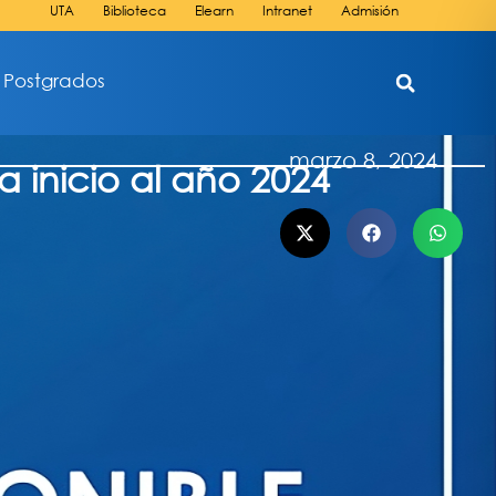
UTA
Biblioteca
Elearn
Intranet
Admisión
Postgrados
marzo 8, 2024
 inicio al año 2024