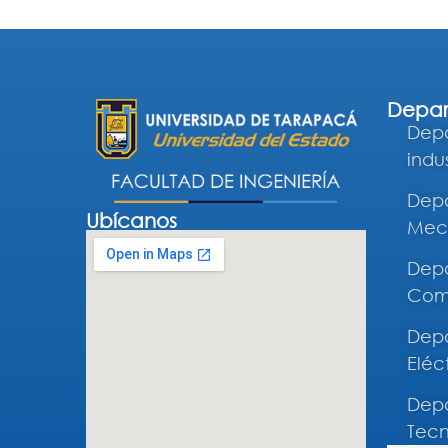
Depar
Depa
indus
Depa
Ubícanos
Mec
Depa
Comp
Depa
Eléc
Depa
Tecn