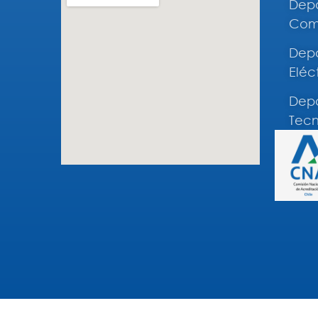
Depa
Comp
Depa
Eléc
Depa
Tecn