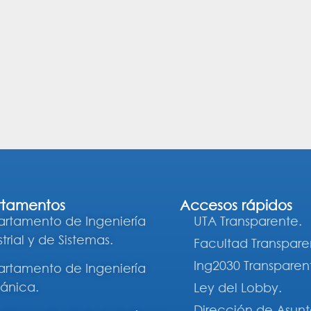
tamentos
Accesos rápidos
rtamento de Ingeniería
UTA Transparente.
trial y de Sistemas.
Facultad Transpare
Ing2030 Transparen
rtamento de Ingeniería
ánica.
Ley del Lobby.
Dirección de Asunt