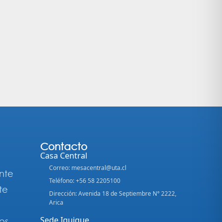
Contacto
Casa Central
Correo: mesacentral@uta.cl
nte
Teléfono: +56 58 2205100
te
Dirección: Avenida 18 de Septiembre N° 2222,
Arica
Sede Iquique
os