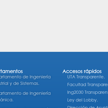
tamentos
Accesos rápidos
rtamento de Ingeniería
UTA Transparente.
trial y de Sistemas.
Facultad Transpare
Ing2030 Transparen
rtamento de Ingeniería
ánica.
Ley del Lobby.
Dirección de Asunt