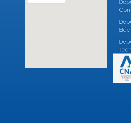
Depa
Comp
Depa
Eléc
Depa
Tecn