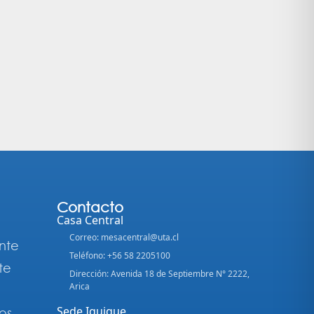
Contacto
Casa Central
Correo: mesacentral@uta.cl
nte
Teléfono: +56 58 2205100
te
Dirección: Avenida 18 de Septiembre N° 2222,
Arica
Sede Iquique
os