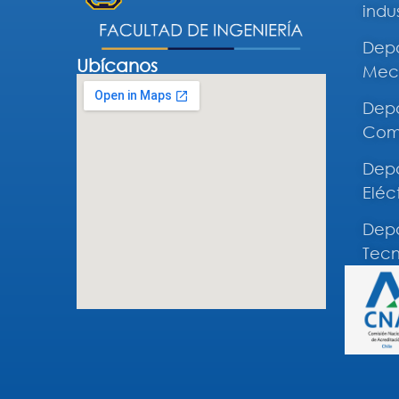
indus
Depa
Ubícanos
Mec
Depa
Comp
Depa
Eléc
Depa
Tecn