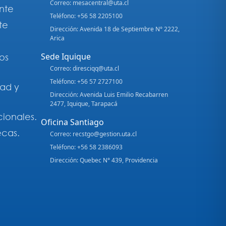
Correo: mesacentral@uta.cl
nte
Teléfono: +56 58 2205100
te
Dirección: Avenida 18 de Septiembre N° 2222,
Arica
Sede Iquique
os
Correo: diresciqq@uta.cl
Teléfono: +56 57 2727100
dad y
Dirección: Avenida Luis Emilio Recabarren
2477, Iquique, Tarapacá
cionales.
Oficina Santiago
ecas.
Correo: recstgo@gestion.uta.cl
Teléfono: +56 58 2386093
Dirección: Quebec N° 439, Providencia