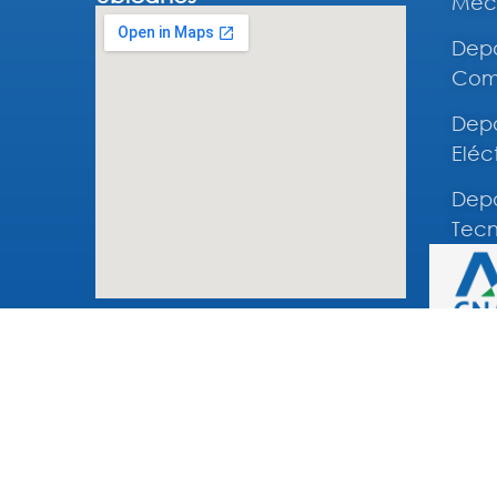
Mec
Depa
Comp
Depa
Eléc
Depa
Tecn