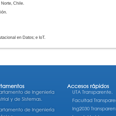
 Norte, Chile.
ión.
acional en Datos; e IoT.
tamentos
Accesos rápidos
rtamento de Ingeniería
UTA Transparente.
trial y de Sistemas.
Facultad Transpare
Ing2030 Transparen
rtamento de Ingeniería