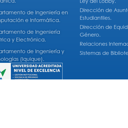
ánica.
Ley del Lobby.
Dirección de Asunt
rtamento de Ingeniería en
Estudiantiles.
utación e Informática.
Dirección de Equi
rtamento de Ingeniería
Género.
trica y Electrónica.
Relaciones Interna
rtamento de Ingeniería y
Sistemas de Bibliot
ologías (Iquique).
Síguenos en: