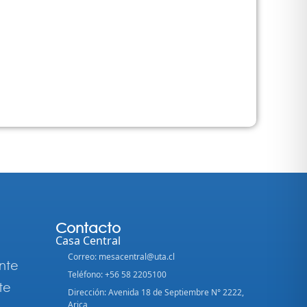
Contacto
Casa Central
Correo: mesacentral@uta.cl
nte
Teléfono: +56 58 2205100
te
Dirección: Avenida 18 de Septiembre N° 2222,
Arica