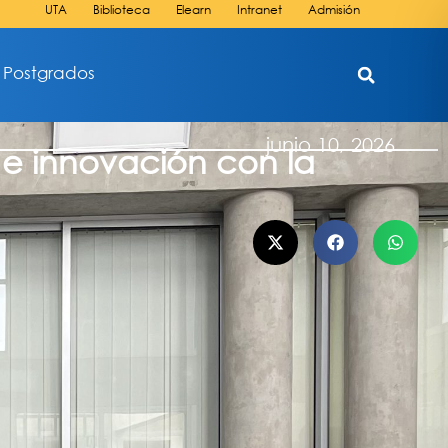
UTA
Biblioteca
Elearn
Intranet
Admisión
Postgrados
junio 10, 2026
 e innovación con la