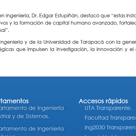
n Ingeniería, Dr. Edgar Estupiñán, destacó que “estas inst
tivos y la formación de capital humano avanzado, fortale
al”.
e Ingeniería y de la Universidad de Tarapacá con la gen
atégicas que impulsen la investigación, la innovación y e
tamentos
Accesos rápidos
rtamento de Ingeniería
UTA Transparente.
trial y de Sistemas.
Facultad Transpare
Ing2030 Transparen
rtamento de Ingeniería