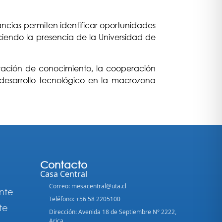
ancias permiten identificar oportunidades
ciendo la presencia de la Universidad de
eración de conocimiento, la cooperación
l desarrollo tecnológico en la macrozona
Contacto
Casa Central
Correo: mesacentral@uta.cl
nte
Teléfono: +56 58 2205100
te
Dirección: Avenida 18 de Septiembre N° 2222,
Arica