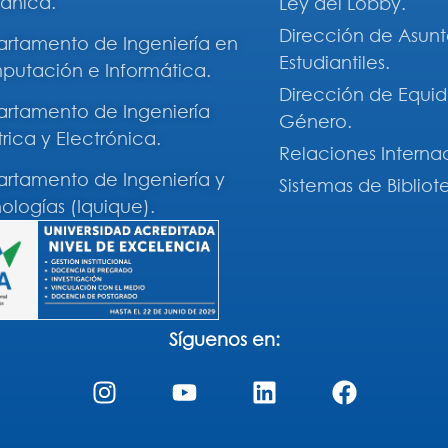
ánica.
Ley del Lobby.
Dirección de Asunt
rtamento de Ingeniería en
Estudiantiles.
utación e Informática.
Dirección de Equi
rtamento de Ingeniería
Género.
trica y Electrónica.
Relaciones Interna
rtamento de Ingeniería y
Sistemas de Bibliot
ologías (Iquique).
Síguenos en: