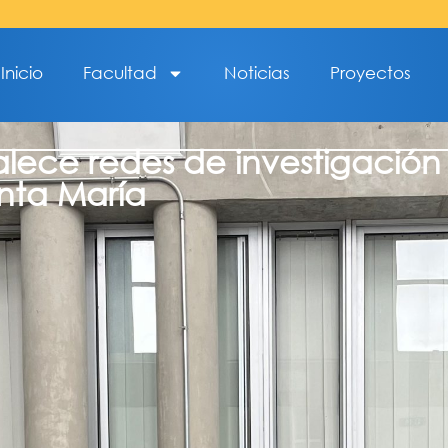
Inicio
Facultad
Noticias
Proyectos
talece redes de investigación
nta María