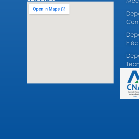
Mec
Depa
Comp
Depa
Eléc
Depa
Tecn