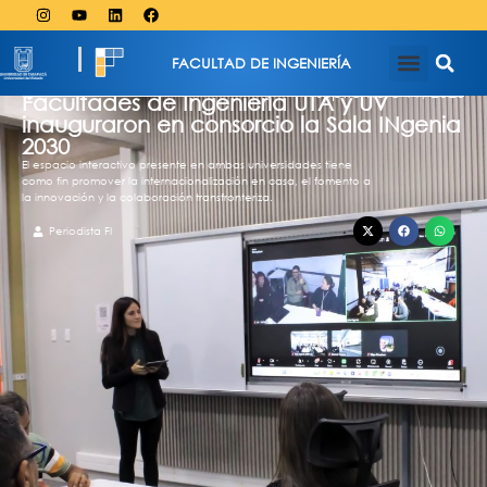
FACULTAD DE INGENIERÍA
septiembre 11, 2025
Facultades de Ingeniería UTA y UV
inauguraron en consorcio la Sala INgenia
2030
El espacio interactivo presente en ambas universidades tiene
como fin promover la internacionalización en casa, el fomento a
la innovación y la colaboración transfronteriza.
Periodista FI