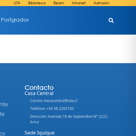
UTA
Biblioteca
Elearn
Intranet
Admisión
Postgrados
Contacto
Casa Central
Correo: mesacentral@uta.cl
nte
Teléfono: +56 58 2205100
te
Dirección: Avenida 18 de Septiembre N° 2222,
Arica
Sede Iquique
os