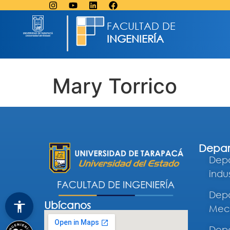
FACULTAD DE
INGENIERÍA
Mary Torrico
Depar
Depa
indus
Depa
Ubícanos
Mec
Depa