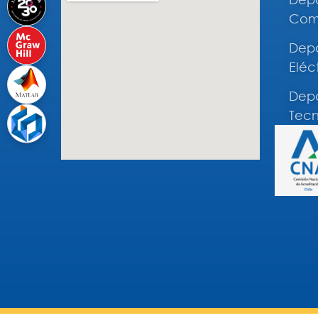
Comp
Depa
Eléc
Depa
Tecn