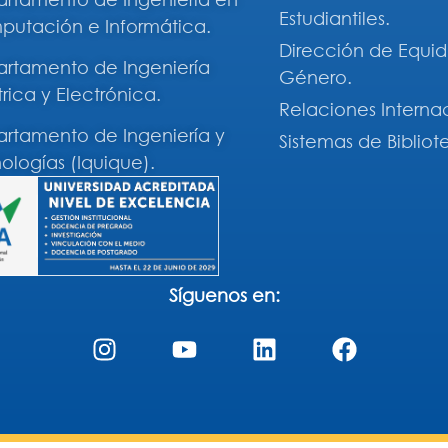
Estudiantiles.
utación e Informática.
Dirección de Equi
rtamento de Ingeniería
Género.
trica y Electrónica.
Relaciones Interna
rtamento de Ingeniería y
Sistemas de Bibliot
ologías (Iquique).
Síguenos en: