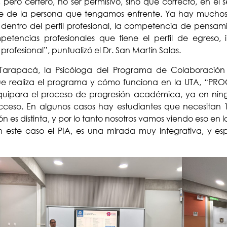
 pero certero, no ser permisivo, sino que correcto, en el
e de la persona que tengamos enfrente. Ya hay muchos p
, dentro del perfil profesional, la competencia de pensam
tencias profesionales que tiene el perfil de egreso, i
profesional”, puntualizó el Dr. San Martín Salas.
 Tarapacá, la Psicóloga del Programa de Colaboració
e realiza el programa y cómo funciona en la UTA, “PRO
uipara el proceso de progresión académica, ya en ningú
eso. En algunos casos hay estudiantes que necesitan 1
es distinta, y por lo tanto nosotros vamos viendo eso en l
n este caso el PIA, es una mirada muy integrativa, y es