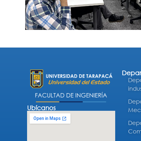
Depar
Depa
indus
Depa
Ubícanos
Mec
Depa
Comp