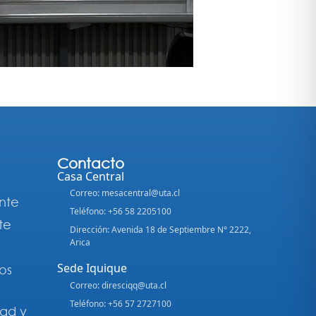
Contacto
Casa Central
Correo: mesacentral@uta.cl
nte
Teléfono: +56 58 2205100
te
Dirección: Avenida 18 de Septiembre N° 2222,
Arica
Sede Iquique
os
Correo: diresciqq@uta.cl
Teléfono: +56 57 2727100
dad y