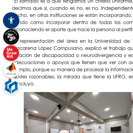
“El llamado es a que tengamos un criterio uniforme,
decimos que sí, cuando es no, es no. Independient
hecho, en otras instituciones se están incorporando
viendo cómo incorporar dentro de todas las compe
reconociendo el aporte que hace la persona al perfil 
En representación del área en la Universidad de
Macarena López Campusano, explicó el trabajo qu
situación de discapacidad o neurodivergencia y eq
adecuaciones o apoyos que tienen que ver con acc
ejemplo, porque su manera de procesar la información 
ajustes razonables, la mirada que tiene la UFRO, e
concluyó.