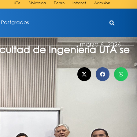
UTA
Biblioteca
Elearn
Intranet
Admisión
Postgrados
marzo 6, 2026
acultad de Ingeniería UTA se