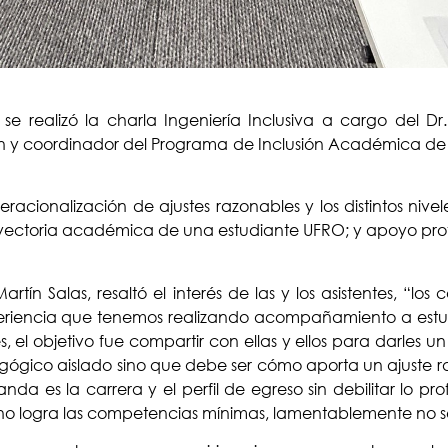
e realizó la charla Ingeniería Inclusiva a cargo del Dr.
ón y coordinador del Programa de Inclusión Académica de l
acionalización de ajustes razonables y los distintos nivel
rayectoria académica de una estudiante UFRO; y apoyo prof
rtín Salas, resaltó el interés de las y los asistentes, “l
xperiencia que tenemos realizando acompañamiento a estu
s, el objetivo fue compartir con ellas y ellos para darles
ógico aislado sino que debe ser cómo aporta un ajuste razo
da es la carrera y el perfil de egreso sin debilitar lo pro
nte no logra las competencias mínimas, lamentablemente no s