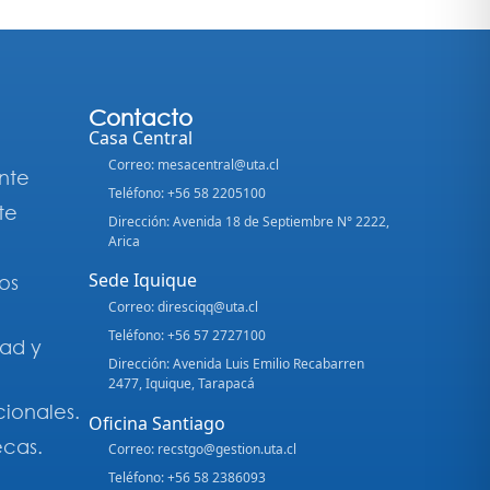
Contacto
Casa Central
Correo: mesacentral@uta.cl
nte
Teléfono: +56 58 2205100
te
Dirección: Avenida 18 de Septiembre N° 2222,
Arica
Sede Iquique
os
Correo: diresciqq@uta.cl
Teléfono: +56 57 2727100
dad y
Dirección: Avenida Luis Emilio Recabarren
2477, Iquique, Tarapacá
cionales.
Oficina Santiago
ecas.
Correo: recstgo@gestion.uta.cl
Teléfono: +56 58 2386093