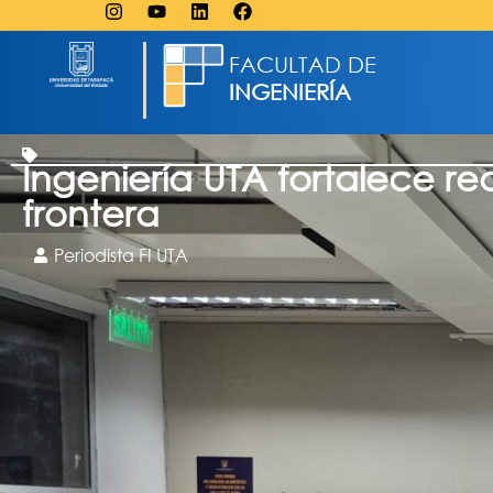
FACULTAD DE
INGENIERÍA
Ingeniería UTA fortalece re
frontera
Periodista FI UTA