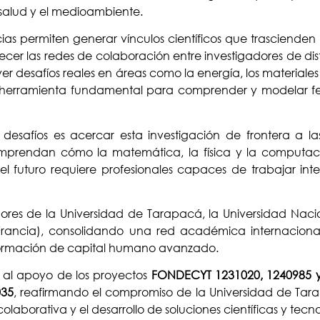
a salud y el medioambiente.
as permiten generar vínculos científicos que trascienden l
er las redes de colaboración entre investigadores de disti
 desafíos reales en áreas como la energía, los materiales
na herramienta fundamental para comprender y modelar fe
esafíos es acercar esta investigación de frontera a l
omprendan cómo la matemática, la física y la computac
del futuro requiere profesionales capaces de trabajar inte
adores de la Universidad de Tarapacá, la Universidad Nac
 (Francia), consolidando una red académica internacio
 formación de capital humano avanzado.
s al apoyo de los proyectos
FONDECYT 1231020, 1240985 
035
, reafirmando el compromiso de la Universidad de Tara
colaborativa y el desarrollo de soluciones científicas y tecno