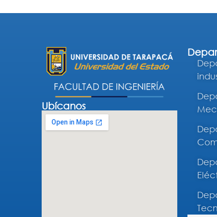
Depar
Depa
indus
Depa
Ubícanos
Mec
Depa
Comp
Depa
Eléc
Depa
Tecn