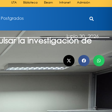
UTA
Biblioteca
Elearn
Intranet
Admisión
Postgrados
junio 30, 2026
lsar la investigación de