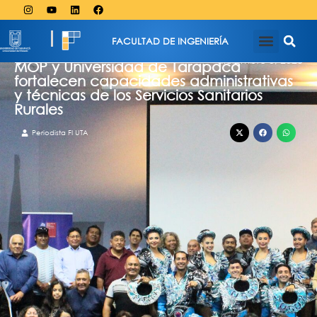
FACULTAD DE INGENIERÍA
diciembre 3, 2025
MOP y Universidad de Tarapacá
fortalecen capacidades administrativas
y técnicas de los Servicios Sanitarios
Rurales
Periodista FI UTA