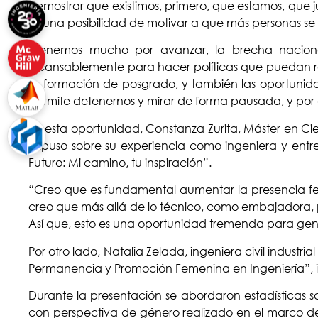
demostrar que existimos, primero, que estamos, que j
es una posibilidad de motivar a que más personas se 
“Tenemos mucho por avanzar, la brecha naciona
incansablemente para hacer políticas que puedan re
su formación de posgrado, y también las oportunida
permite detenernos y mirar de forma pausada, y por 
En esta oportunidad, Constanza Zurita, Máster en C
expuso sobre su experiencia como ingeniera y entreg
Futuro: Mi camino, tu inspiración”.
“Creo que es fundamental aumentar la presencia fe
creo que más allá de lo técnico, como embajadora, p
Así que, esto es una oportunidad tremenda para gener
Por otro lado, Natalia Zelada, ingeniera civil industri
Permanencia y Promoción Femenina en Ingeniería”, ini
Durante la presentación se abordaron estadísticas s
con perspectiva de género realizado en el marco del