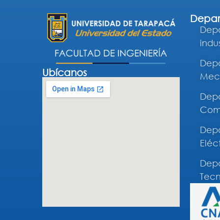
Depar
Depa
indus
Depa
Ubícanos
Mec
Depa
Comp
Depa
Eléc
Depa
Tecn