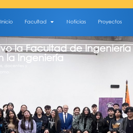
Inicio
Facultad
Noticias
Proyectos
o la Facultad de Ingeniería 
 la Ingeniería
s, docentes y
 como