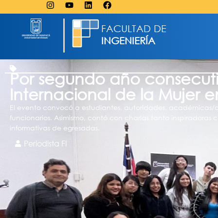
FACULTAD DE
INGENIERÍA
Por segundo año consecutiv
Internacional de la Mujer en
El evento convocó a estudiantes, autoridades, académicas/o
funcionarios. Asimismo, contó con charlas tanto inspiradoras
informativas de egresadas.
Periodista FI