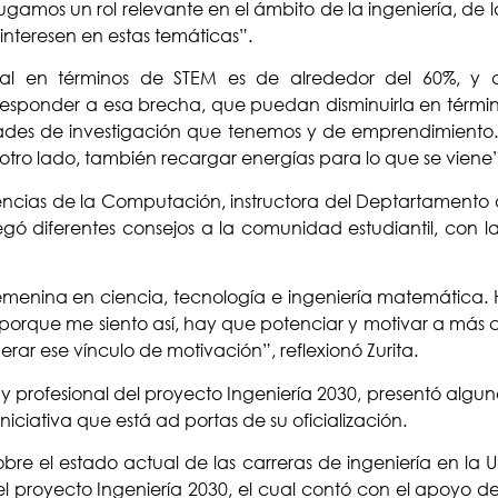
ugamos un rol relevante en el ámbito de la ingeniería, de 
interesen en estas temáticas”.
l en términos de STEM es de alrededor del 60%, y d
sponder a esa brecha, que puedan disminuirla en términos
des de investigación que tenemos y de emprendimiento. Pe
otro lado, también recargar energías para lo que se viene
iencias de la Computación, instructora del Deptartamento
ó diferentes consejos a la comunidad estudiantil, con la
menina en ciencia, tecnología e ingeniería matemática.
orque me siento así, hay que potenciar y motivar a más chi
ar ese vínculo de motivación”, reflexionó Zurita.
al y profesional del proyecto Ingeniería 2030, presentó algu
ciativa que está ad portas de su oficialización.
obre el estado actual de las carreras de ingeniería en la 
 proyecto Ingeniería 2030, el cual contó con el apoyo de