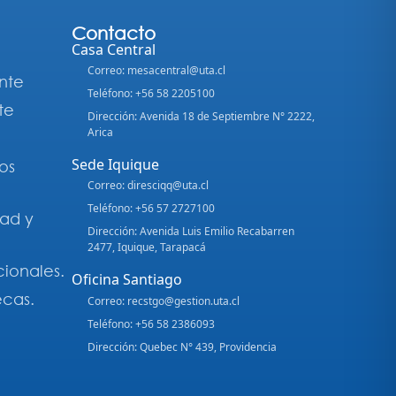
Contacto
Casa Central
Correo: mesacentral@uta.cl
nte
Teléfono: +56 58 2205100
te
Dirección: Avenida 18 de Septiembre N° 2222,
Arica
Sede Iquique
os
Correo: diresciqq@uta.cl
Teléfono: +56 57 2727100
dad y
Dirección: Avenida Luis Emilio Recabarren
2477, Iquique, Tarapacá
cionales.
Oficina Santiago
ecas.
Correo: recstgo@gestion.uta.cl
Teléfono: +56 58 2386093
Dirección: Quebec N° 439, Providencia