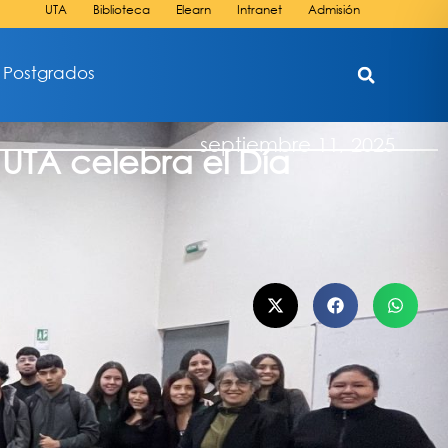
UTA
Biblioteca
Elearn
Intranet
Admisión
Postgrados
septiembre 11, 2025
UTA celebra el Día