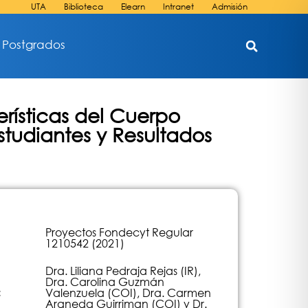
UTA
Biblioteca
Elearn
Intranet
Admisión
Postgrados
rísticas del Cuerpo
studiantes y Resultados
Proyectos Fondecyt Regular
1210542 (2021)
Dra. Liliana Pedraja Rejas (IR),
Dra. Carolina Guzmán
:
Valenzuela (COI), Dra. Carmen
Araneda Guirriman (COI) y Dr.