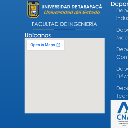
Depar
Depa
indus
Depa
Ubícanos
Mec
Depa
Comp
Depa
Eléc
Depa
Tecn