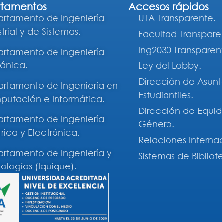
tamentos
Accesos rápidos
rtamento de Ingeniería
UTA Transparente.
trial y de Sistemas.
Facultad Transpare
Ing2030 Transparen
rtamento de Ingeniería
ánica.
Ley del Lobby.
Dirección de Asunt
rtamento de Ingeniería en
Estudiantiles.
utación e Informática.
Dirección de Equi
rtamento de Ingeniería
Género.
trica y Electrónica.
Relaciones Interna
rtamento de Ingeniería y
Sistemas de Bibliot
ologías (Iquique).