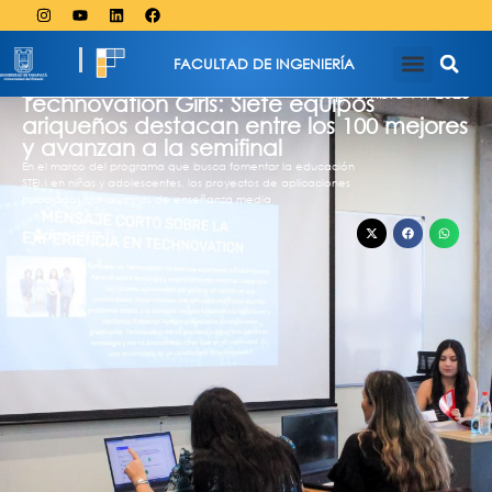
FACULTAD DE INGENIERÍA
septiembre 11, 2025
Technovation Girls: Siete equipos
ariqueños destacan entre los 100 mejores
y avanzan a la semifinal
En el marco del programa que busca fomentar la educación
STEM en niñas y adolescentes, los proyectos de aplicaciones
trabajados por alumnas de enseñanza media
Periodista FI