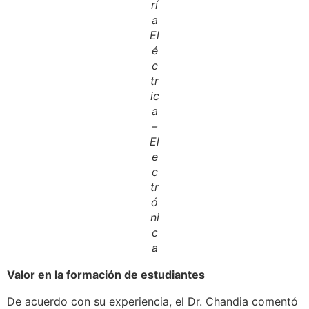
rí
a
El
é
c
tr
ic
a
–
El
e
c
tr
ó
ni
c
a
Valor
en la formación de estudiantes
De acuerdo con su experiencia, el Dr. Chandia comentó