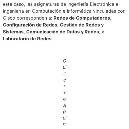
este caso, las asignaturas de Ingeniería Electrónica e
Ingeniería en Computación e Informática vinculadas con
Cisco corresponden a:
Redes de Computadores
,
Configuración de Redes
,
Gestión de Redes y
Sistemas
,
Comunicación de Datos y Redes
, y
Laboratorio de Redes
.
G
ui
ll
e
r
m
o
A
g
ui
rr