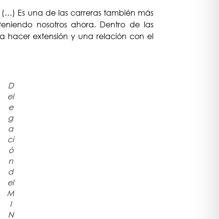
 (…) Es una de las carreras también más
eniendo nosotros ahora. Dentro de las
ra hacer extensión y una relación con el
D
el
e
g
a
ci
ó
n
d
el
M
I
N