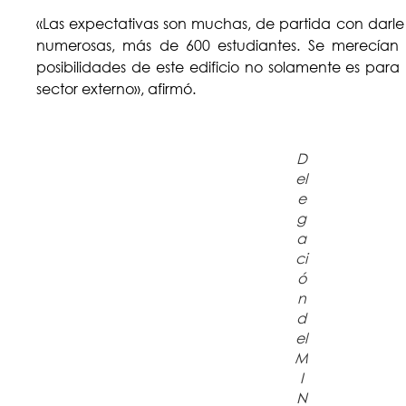
«Las expectativas son muchas, de partida con darle
numerosas, más de 600 estudiantes. Se merecían 
posibilidades de este edificio no solamente es para
sector externo», afirmó.
D
el
e
g
a
ci
ó
n
d
el
M
I
N