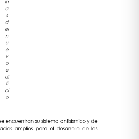
in
a
s
d
el
n
u
e
v
o
e
di
fi
ci
o
 se encuentran su sistema antisísmico y de
ios amplios para el desarrollo de las