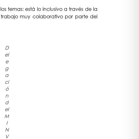
s temas: está lo inclusivo a través de la
n trabajo muy colaborativo por parte del
D
el
e
g
a
ci
ó
n
d
el
M
I
N
V