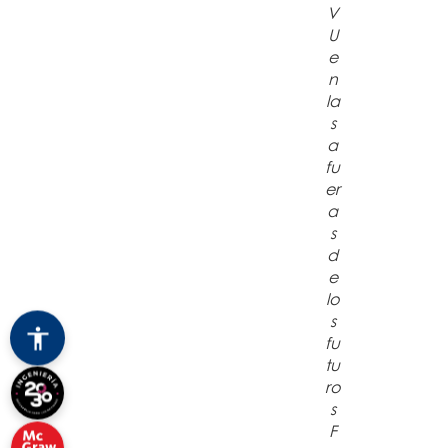
V
U
e
n
la
s
a
fu
er
a
s
d
e
lo
s
fu
tu
ro
s
F