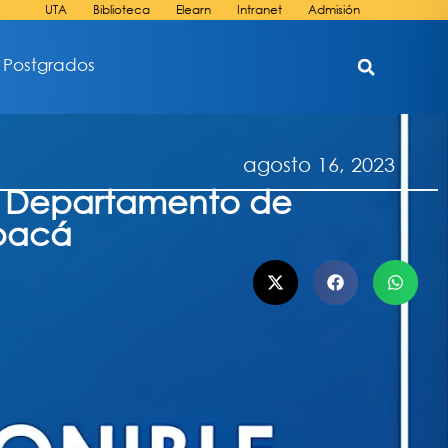
UTA
Biblioteca
Elearn
Intranet
Admisión
Postgrados
agosto 16, 2023
el Departamento de
apacá