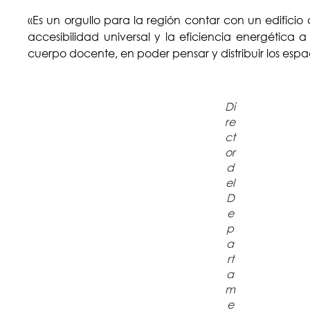
«Es un orgullo para la región contar con un edificio 
accesibilidad universal y la eficiencia energética 
cuerpo docente, en poder pensar y distribuir los espac
Di
re
ct
or
d
el
D
e
p
a
rt
a
m
e