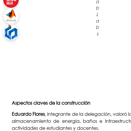
a
b
L
a
b
s
Aspectos claves de la construcción
Eduardo Flores
, integrante de la delegación, valoró l
almacenamiento de energía, baños e infraestruct
actividades de estudiantes y docentes.