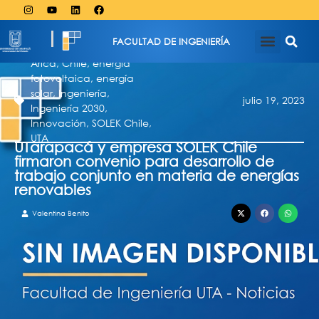
FACULTAD DE INGENIERÍA
Arica
,
Chile
,
energía
fotovoltaica
,
energía
solar
,
Ingeniería
,
julio 19, 2023
Ingeniería 2030
,
Innovación
,
SOLEK Chile
,
UTA
UTarapacá y empresa SOLEK Chile
firmaron convenio para desarrollo de
trabajo conjunto en materia de energías
renovables
Valentina Benito